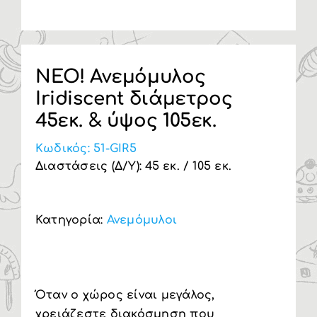
Υπηρεσία Β2Β
NEO! Ανεμόμυλος
Iridiscent διάμετρος
45εκ. & ύψος 105εκ.
Κωδικός:
51-GIR5
Διαστάσεις (Δ/Υ): 45 εκ. / 105 εκ.
Κατηγορία:
Ανεμόμυλοι
Όταν ο χώρος είναι μεγάλος,
χρειάζεστε διακόσμηση που