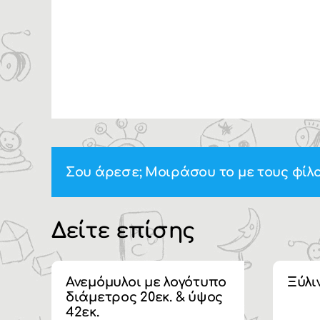
Σου άρεσε; Μοιράσου το με τους φίλο
Δείτε επίσης
Ανεμόμυλοι με λογότυπο
Ξύλι
διάμετρος 20εκ. & ύψος
42εκ.