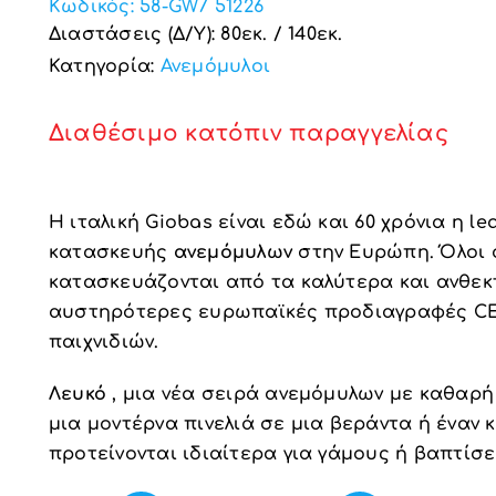
Κωδικός:
58-GW7 51226
Διαστάσεις (Δ/Υ): 80εκ. / 140εκ.
Κατηγορία:
Ανεμόμυλοι
Διαθέσιμο κατόπιν παραγγελίας
Η ιταλική Giobas είναι εδώ και 60 χρόνια η l
κατασκευής
ανεμόμυλων
στην Ευρώπη. Όλοι
κατασκευάζονται από τα καλύτερα και ανθεκτ
αυστηρότερες ευρωπαϊκές προδιαγραφές CE κ
παιχνιδιών.
Λευκό
, μια νέα σειρά ανεμόμυλων με καθαρή
μια μοντέρνα πινελιά σε μια βεράντα ή έναν 
προτείνονται ιδιαίτερα για γάμους ή βαπτίσε