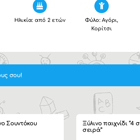
Ηλικία
: από 2 ετών
Φύλο
: Αγόρι,
Κορίτσι
υς σου!
νο Σουντόκου
Ξύλινο παιχνίδι “4 
σειρά”