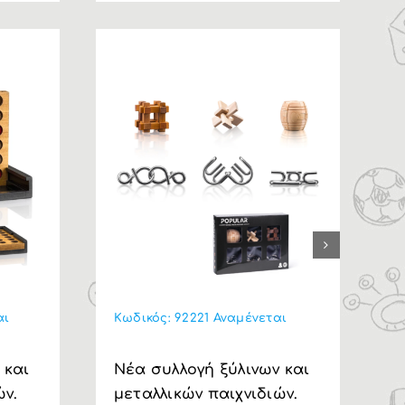
Κ
Η
αι
Κωδικός:
92221 Αναμένεται
ε
l
 και
Nέα συλλογή ξύλινων και
ών.
μεταλλικών παιχνιδιών.