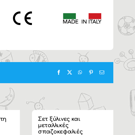
στη
Σετ ξύλινες και
Α
μεταλλικές
Τ
σπαζοκεφαλιές
ύ