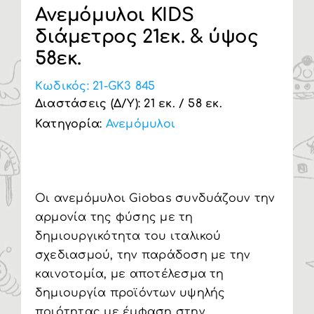
Ανεμόμυλοι KIDS
Υπηρεσία Β2Β
διάμετρος 21εκ. & ύψος
58εκ.
Κωδικός:
21-GK3 845
Διαστάσεις (Δ/Υ): 21 εκ. / 58 εκ.
Κατηγορία:
Ανεμόμυλοι
Οι ανεμόμυλοι Giobas συνδυάζουν την
αρμονία της φύσης με τη
δημιουργικότητα του ιταλικού
σχεδιασμού, την παράδοση με την
καινοτομία, με αποτέλεσμα τη
δημιουργία προϊόντων υψηλής
ποιότητας με έμφαση στην