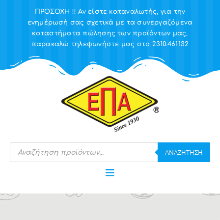
Μετάβαση
ΠΡΟΣΟΧΗ !! Αν είστε καταναλωτής, για την
στο
ενημέρωσή σας σχετικά με τα συνεργαζόμενα
περιεχόμενο
καταστήματα πώλησης των προϊόντων μας,
παρακαλώ τηλεφωνήστε μας στο 2310.461132
Products
ΑΝΑΖΉΤΗΣΗ
search
Toggle
Navigation
ΑΡΧΙΚΗ