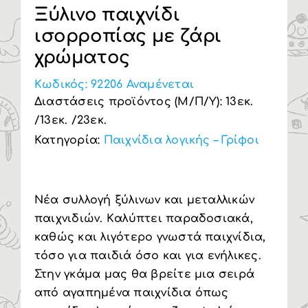
Ξύλινο παιχνίδι
Υπηρεσία Β2Β
ισορροπίας με ζάρι
χρώματος
Κωδικός:
92206 Αναμένεται
Διαστάσεις προϊόντος (Μ/Π/Υ): 13εκ.
/13εκ. /23εκ.
Κατηγορία:
Παιχνίδια λογικής – Γρίφοι
Nέα συλλογή ξύλινων και μεταλλικών
παιχνιδιών. Kαλύπτει παραδοσιακά,
καθώς και λιγότερο γνωστά παιχνίδια,
τόσο για παιδιά όσο και για ενήλικες.
Στην γκάμα μας θα βρείτε μια σειρά
από αγαπημένα παιχνίδια όπως