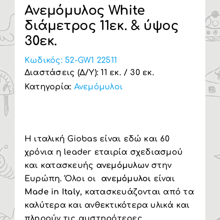
Ανεμόμυλος White
Υπηρεσία Β2Β
διάμετρος 11εκ. & ύψος
30εκ.
Κωδικός:
52-GW1 22511
Διαστάσεις (Δ/Υ): 11 εκ. / 30 εκ.
Κατηγορία:
Ανεμόμυλοι
Η ιταλική Giobas είναι εδώ και 60
χρόνια η leader εταιρία σχεδιασμού
και κατασκευής
ανεμόμυλων
στην
Ευρώπη. Όλοι οι
ανεμόμυλοι
είναι
Made in Italy
, κατασκευάζονται από τα
καλύτερα και ανθεκτικότερα υλικά και
πληρούν τις αυστηρότερες