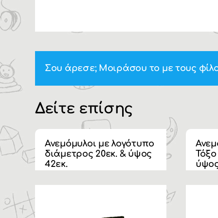
Σου άρεσε; Μοιράσου το με τους φίλο
Δείτε επίσης
Ανεμόμυλοι με λογότυπο
Ανεμ
διάμετρος 20εκ. & ύψος
Τόξο
42εκ.
ύψος