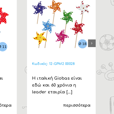
Κωδικός:
12-GPM2 00028
Κ
αι
Η ιταλική Giobas είναι
Η
εδώ και 60 χρόνια η
ε
leader εταιρία [...]
l
ότερα
περισσότερα