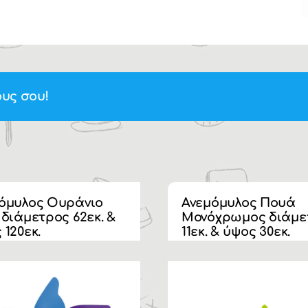
υς σου!
όμυλος Ουράνιο
Ανεμόμυλος Πουά
 διάμετρος 62εκ. &
Μονόχρωμος διάμε
 120εκ.
11εκ. & ύψος 30εκ.