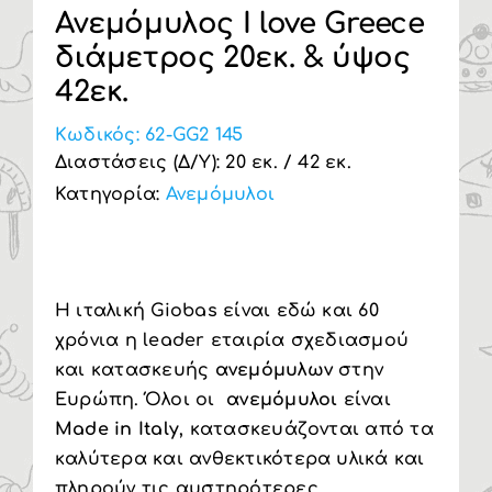
Ανεμόμυλος I love Greece
Υπηρεσία Β2Β
διάμετρος 20εκ. & ύψος
42εκ.
Κωδικός:
62-GG2 145
Διαστάσεις (Δ/Υ): 20 εκ. / 42 εκ.
Κατηγορία:
Ανεμόμυλοι
Η ιταλική Giobas είναι εδώ και 60
χρόνια η leader εταιρία σχεδιασμού
και κατασκευής
ανεμόμυλων
στην
Ευρώπη. Όλοι οι
ανεμόμυλοι
είναι
Made in Italy
, κατασκευάζονται από τα
καλύτερα και ανθεκτικότερα υλικά και
πληρούν τις αυστηρότερες