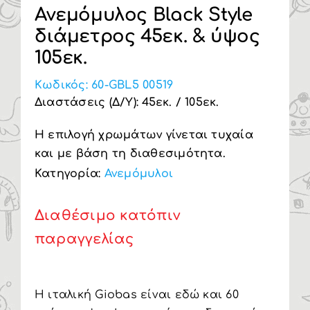
Ανεμόμυλος Black Style
Υπηρεσία Β2Β
διάμετρος 45εκ. & ύψος
105εκ.
Κωδικός:
60-GBL5 00519
Διαστάσεις (Δ/Υ): 45εκ. / 105εκ.
Η επιλογή χρωμάτων γίνεται τυχαία
και με βάση τη διαθεσιμότητα.
Κατηγορία:
Ανεμόμυλοι
Διαθέσιμο κατόπιν
παραγγελίας
Η ιταλική Giobas είναι εδώ και 60