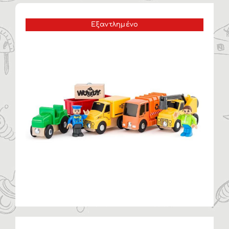
Η ΕΤΑΙΡΙΑ
Εξαντλημένο
ΠΡΟΪΟΝΤΑ
ΚΑΤΗΓΟΡΙΕΣ
ΚΑΤΑΛΟΓΟΙ
ΝΕΑ
ΑΡΘΡΑ
ΕΠΙΚΟΙΝΩΝΙΑ