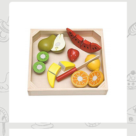
Η ΕΤΑΙΡΙΑ
ΠΡΟΪΟΝΤΑ
ΚΑΤΗΓΟΡΙΕΣ
ΚΑΤΑΛΟΓΟΙ
ΝΕΑ
ΑΡΘΡΑ
ΕΠΙΚΟΙΝΩΝΙΑ