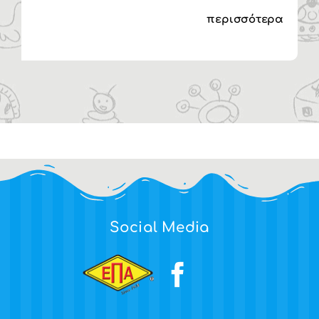
περισσότερα
Social Media