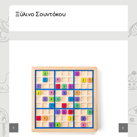
Ξύλινο Σουντόκου