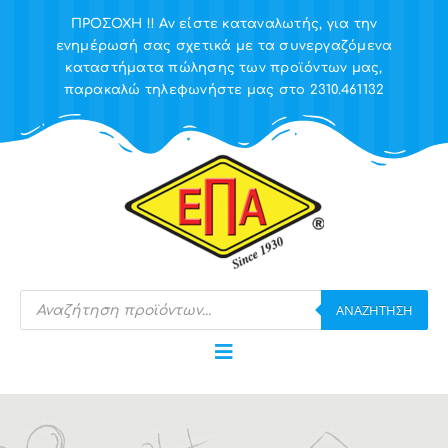
Μετάβαση
ΠΡΟΣΟΧΗ !! Αν είστε καταναλωτής, για την
στο
ενημέρωσή σας σχετικά με τα συνεργαζόμενα
περιεχόμενο
καταστήματα πώλησης των προϊόντων μας,
παρακαλώ τηλεφωνήστε μας στο 2310.461132
Products
ΑΝΑΖΉΤΗΣΗ
search
Toggle
Navigation
ΑΡΧΙΚΗ