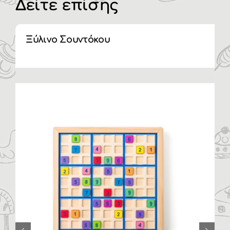
Δείτε επίσης
Ξύλινο Σουντόκου