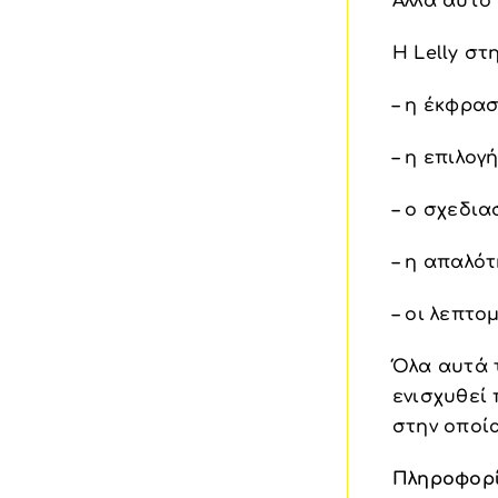
Αλλά αυτό 
Η Lelly σ
– η έκφρασ
– η επιλογ
– ο σχεδια
– η απαλό
– οι λεπτο
Όλα αυτά 
ενισχυθεί 
στην οποί
Πληροφορ