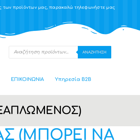
ης των προϊόντων μας, παρακαλώ τηλεφωνήστε μας
Products
ΑΝΑΖΉΤΗΣΗ
search
ΕΠΙΚΟΙΝΩΝΙΑ
Υπηρεσία Β2Β
 ΞΑΠΛΩΜΕΝΟΣ)
Σ (ΜΠΟΡΕΙ ΝΑ