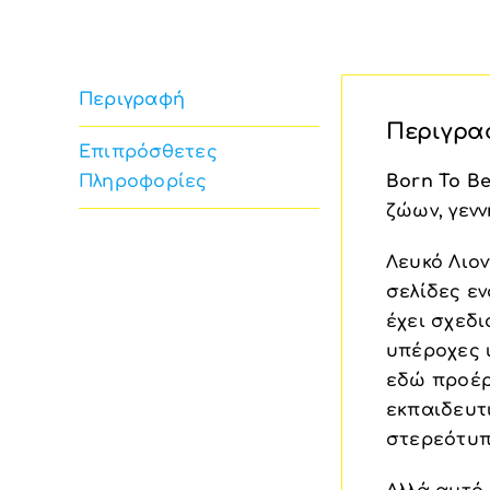
Περιγραφή
Περιγρα
Επιπρόσθετες
Πληροφορίες
Born To Be
ζώων, γενν
Λευκό Λιο
σελίδες εν
έχει σχεδ
υπέροχες 
εδώ προέρχ
εκπαιδευτι
στερεότυπ