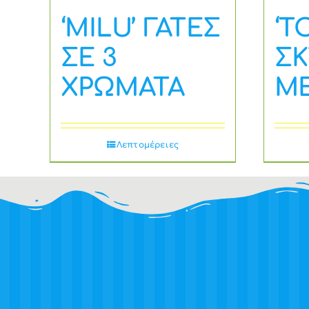
‘MILU’ ΓΑΤΕΣ
‘T
ΣΕ 3
ΣΚ
ΧΡΩΜΑΤΑ
Μ
Λεπτομέρειες