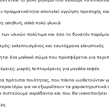
δεν είναι το μόνο μήνυμα που θέλουμε να επικοιν
την πραγματικότητα αποτελεί εγγύηση προσοχής κα
η: αληθινή, αλλά πολύ γλυκιά
ή των υλικών: πολύτιμα και όσο το δυνατόν παρόμ
σμός: εκλεπτυσμένος και ταυτόχρονα ελκυστικός
τητα: ένα μαλακό σώμα που προσφέρεται για περι
μέρειες: μικρές λεπτομέρειες για μεγάλα «εφέ».
τα πρότυπα ποιότητας, που πάντα υιοθετούνταν γι
περαιτέρω για να εξωραΐσουν τα χαρακτηριστικά α
α πιστεύουμε ακράδαντα και που θα ικανοποιήσει 
ίες