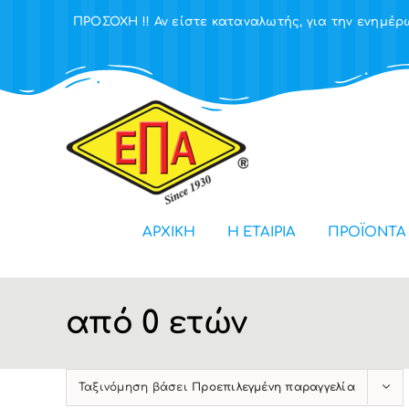
Μετάβαση
ΠΡΟΣΟΧΗ !! Αν είστε καταναλωτής, για την ενημ
στο
περιεχόμενο
ΑΡΧΙΚΗ
Η ΕΤΑΙΡΙΑ
ΠΡΟΪΟΝΤΑ
από 0 ετών
Ταξινόμηση βάσει
Προεπιλεγμένη παραγγελία