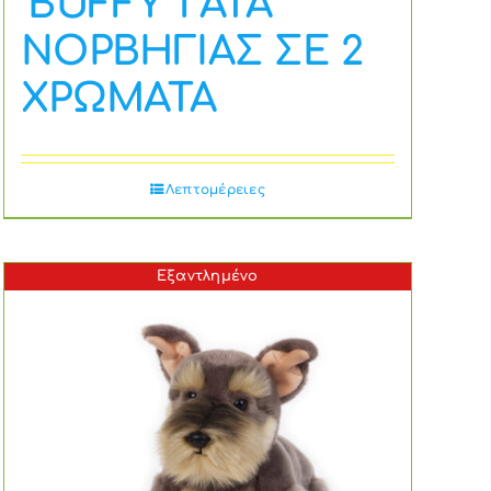
‘BUFFY’ ΓΑΤΑ
ΝΟΡΒΗΓΙΑΣ ΣΕ 2
ΧΡΩΜΑΤΑ
Λεπτομέρειες
Εξαντλημένο