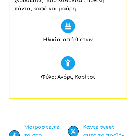
χνουδωτές, που κάθονται : πολική,
πάντα, καφέ και μαύρη.
Ηλικία
: από 0 ετών
Φύλο
: Αγόρι, Κορίτσι
Μοιραστείτε
Κάντε tweet
το στο
αυτό το προϊόν