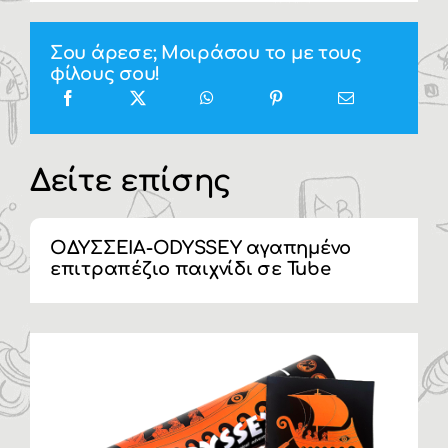
Σου άρεσε; Μοιράσου το με τους
φίλους σου!
Δείτε επίσης
ΟΔΥΣΣΕΙΑ-ODYSSEY αγαπημένο
επιτραπέζιο παιχνίδι σε Tube