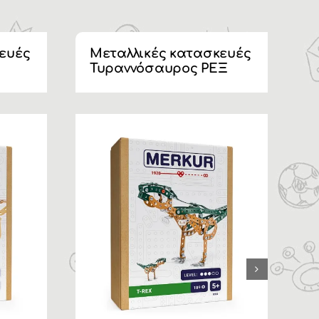
ευές
Μεταλλικές κατασκευές
Μ
Τυραννόσαυρος ΡΕΞ