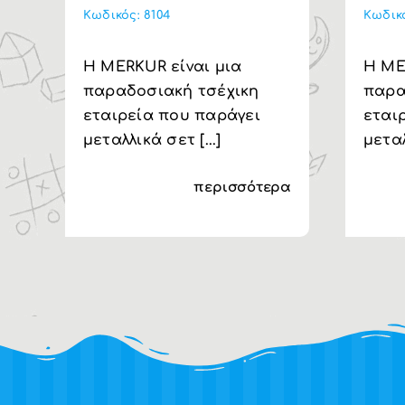
Κωδικός:
8104
Κωδικ
H MERKUR είναι μια
H ME
παραδοσιακή τσέχικη
παρα
εταιρεία που παράγει
εται
μεταλλικά σετ [...]
μεταλ
περισσότερα