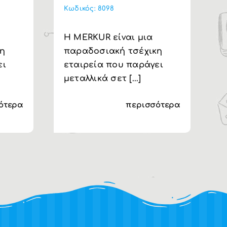
Κωδικός:
8098
Κ
H MERKUR είναι μια
H
κη
παραδοσιακή τσέχικη
π
ει
εταιρεία που παράγει
ε
μεταλλικά σετ [...]
μ
ότερα
περισσότερα