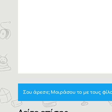
Σου άρεσε; Μοιράσου το με τους φίλο