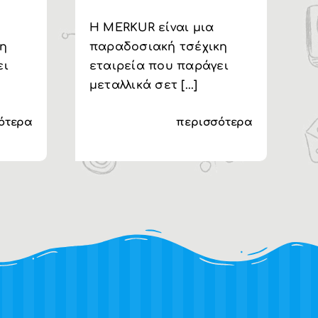
H MERKUR είναι μια
H
κη
παραδοσιακή τσέχικη
π
ει
εταιρεία που παράγει
ε
μεταλλικά σετ [...]
μ
ότερα
περισσότερα