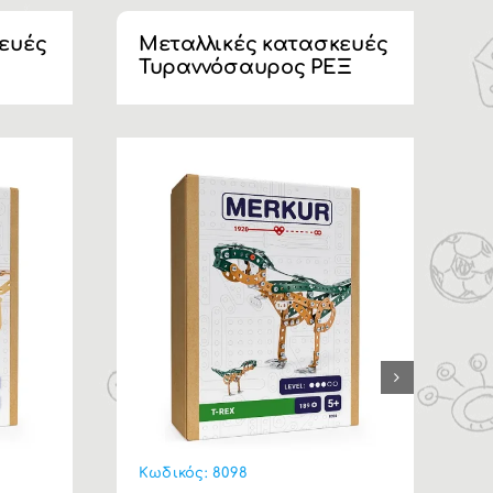
ευές
Μεταλλικές κατασκευές
Μ
Τυραννόσαυρος ΡΕΞ
Κωδικός:
8098
Κ