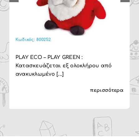
ωδικός:
800252
Κωδι
LAY ECO – PLAY GREEN :
PLA
ατασκευάζεται εξ ολοκλήρου από
Κατ
νακυκλωμένο [...]
ανακ
περισσότερα