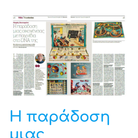
H παράδοση
μιας