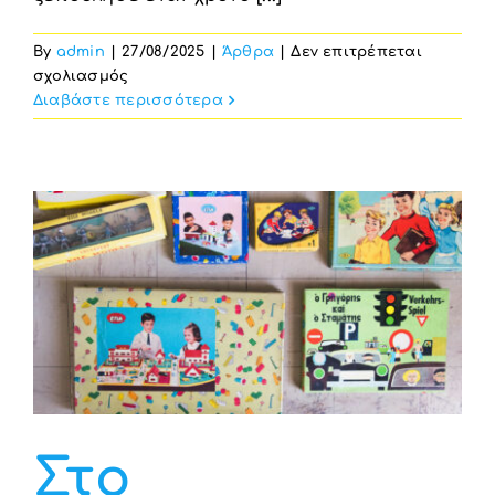
By
admin
|
27/08/2025
|
Άρθρα
|
Δεν επιτρέπεται
στο
σχολιασμός
ΟΔΥΣΣΕΙΑ…
Διαβάστε περισσότερα
η
ταινία!
Στο