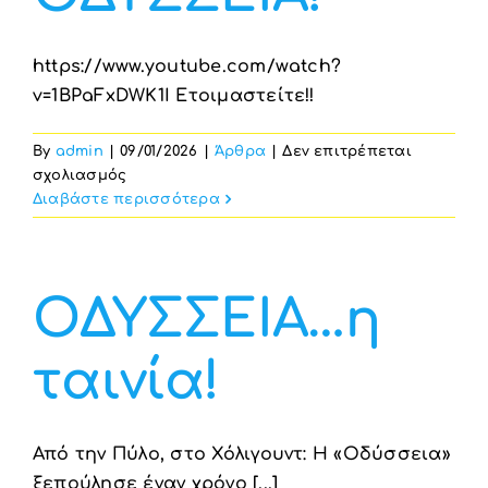
Υπηρεσία Β2Β
https://www.youtube.com/watch?
v=1BPaFxDWK1I Ετοιμαστείτε!!
By
admin
|
09/01/2026
|
Άρθρα
|
Δεν επιτρέπεται
στο
σχολιασμός
Το
Διαβάστε περισσότερα
επίσημο
trailer
της
πολυαναμενόμενης
ΟΔΥΣΣΕΙΑ…η
ταινίας
ΟΔΥΣΣΕΙΑ!
ταινία!
Από την Πύλο, στο Χόλιγουντ: Η «Οδύσσεια»
ξεπούλησε έναν χρόνο [...]