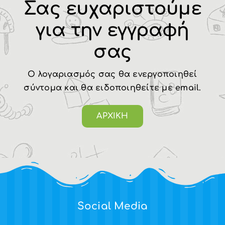
Σας ευχαριστούμε
Η ΕΤΑΙΡΙΑ
για την εγγραφή
σας
ΠΡΟΪΟΝΤΑ
Ο λογαριασμός σας θα ενεργοποιηθεί
ΚΑΤΗΓΟΡΙΕΣ
σύντομα και θα ειδοποιηθείτε με email.
ΚΑΤΑΛΟΓΟΙ
ΑΡΧΙΚΗ
ΝΕΑ
ΑΡΘΡΑ
Social Media
ΕΠΙΚΟΙΝΩΝΙΑ