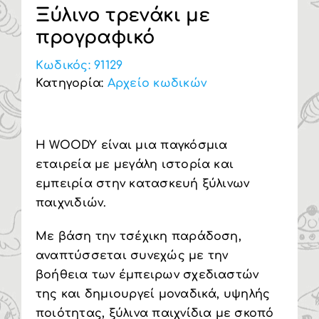
Ξύλινο τρενάκι με
Υπηρεσία Β2Β
προγραφικό
Κωδικός:
91129
Κατηγορία:
Αρχείο κωδικών
H WOODY είναι μια παγκόσμια
εταιρεία με μεγάλη ιστορία και
εμπειρία στην κατασκευή ξύλινων
παιχνιδιών.
Με βάση την τσέχικη παράδοση,
αναπτύσσεται συνεχώς με την
βοήθεια των έμπειρων σχεδιαστών
της και δημιουργεί μοναδικά, υψηλής
ποιότητας, ξύλινα παιχνίδια με σκοπό