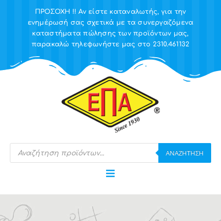
Μετάβαση
ΠΡΟΣΟΧΗ !! Αν είστε καταναλωτής, για την
στο
ενημέρωσή σας σχετικά με τα συνεργαζόμενα
περιεχόμενο
καταστήματα πώλησης των προϊόντων μας,
παρακαλώ τηλεφωνήστε μας στο 2310.461132
Products
ΑΝΑΖΉΤΗΣΗ
search
Toggle
Navigation
ΑΡΧΙΚΗ