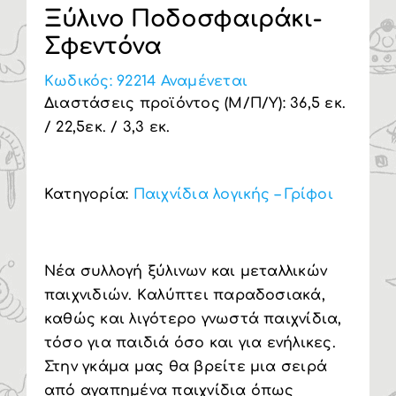
Ξύλινο Ποδοσφαιράκι-
Υπηρεσία Β2Β
Σφεντόνα
Κωδικός:
92214 Αναμένεται
Διαστάσεις προϊόντος (Μ/Π/Υ): 36,5 εκ.
/ 22,5εκ. / 3,3 εκ.
Κατηγορία:
Παιχνίδια λογικής – Γρίφοι
Nέα συλλογή ξύλινων και μεταλλικών
παιχνιδιών. Kαλύπτει παραδοσιακά,
καθώς και λιγότερο γνωστά παιχνίδια,
τόσο για παιδιά όσο και για ενήλικες.
Στην γκάμα μας θα βρείτε μια σειρά
από αγαπημένα παιχνίδια όπως