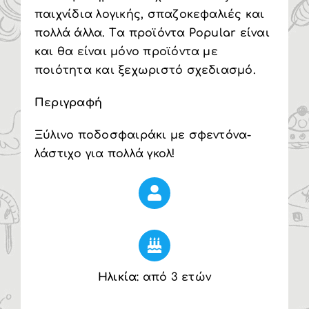
παιχνίδια λογικής, σπαζοκεφαλιές και
πολλά άλλα. Tα προϊόντα Popular είναι
και θα είναι μόνο προϊόντα με
ποιότητα και ξεχωριστό σχεδιασμό.
Περιγραφή
Ξύλινο ποδοσφαιράκι με σφεντόνα-
λάστιχο για πολλά γκολ!
Ηλικία
: από 3 ετών