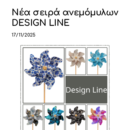
Η ΕΤΑΙΡΙΑ
Νέα σειρά ανεμόμυλων
DESIGN LINE
ΠΡΟΪΟΝΤΑ
17/11/2025
ΚΑΤΗΓΟΡΙΕΣ
ΚΑΤΑΛΟΓΟΙ
ΝΕΑ
ΑΡΘΡΑ
ΕΠΙΚΟΙΝΩΝΙΑ