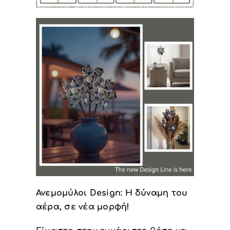
Υπηρεσία Β2Β
Ανεμομύλοι Design: Η δύναμη του
αέρα, σε νέα μορφή!